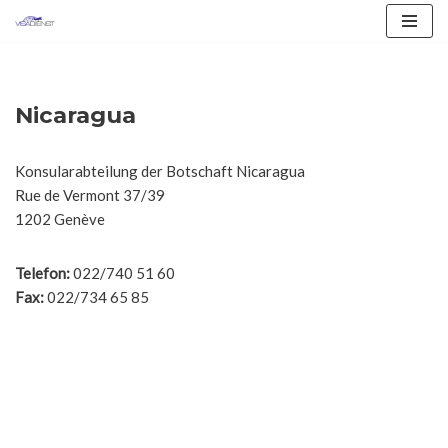
Zum
Inhalt
springen
Nicaragua
Konsularabteilung der Botschaft Nicaragua
Rue de Vermont 37/39
1202 Genève
Telefon:
022/740 51 60
Fax:
022/734 65 85